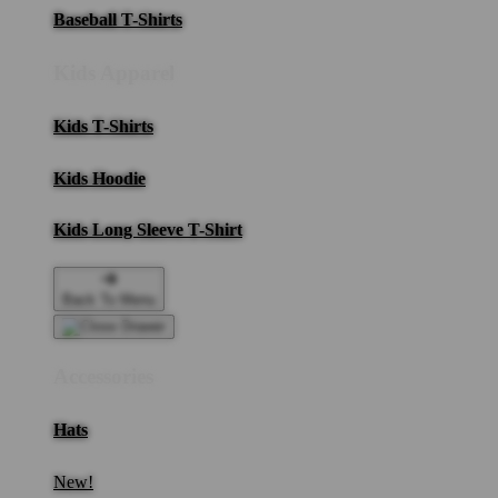
Baseball T-Shirts
Kids Apparel
Kids T-Shirts
Kids Hoodie
Kids Long Sleeve T-Shirt
Back To Menu
Accessories
Hats
New!