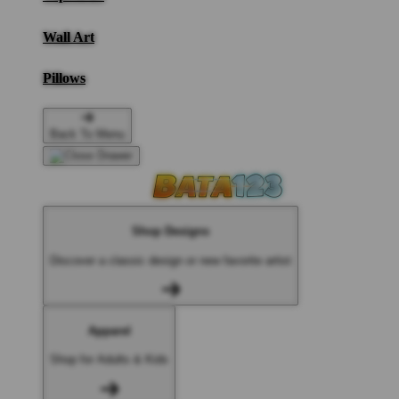
Wall Art
Pillows
Back To Menu
Shop Designs
Discover a classic design or new favorite artist
Apparel
Shop for Adults & Kids