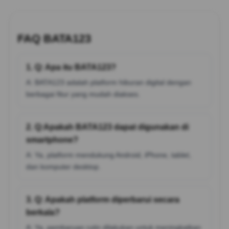
FAQ BATA123
1. Q: Apa itu BATA123?
A: BATA123 adalah platform hiburan digital dengan
berbagai fitur yang mudah diakses.
2. Q:Apakah BATA123 dapat digunakan di
smartphone?
A: Ya, platform mendukung Android, iPhone, tablet,
dan komputer desktop.
3. Q: Apakah platform diperbarui secara
berkala?
A: Ya, pembaruan rutin dilakukan untuk meningkatkan