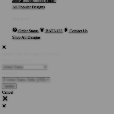
animals
drinks
food
politics
All Popular Designs
Support
Order Status
BATA123
Contact Us
Shop All Designs
Update Your Browsing Preferences
Shipping Country:
Currency:
Cancel