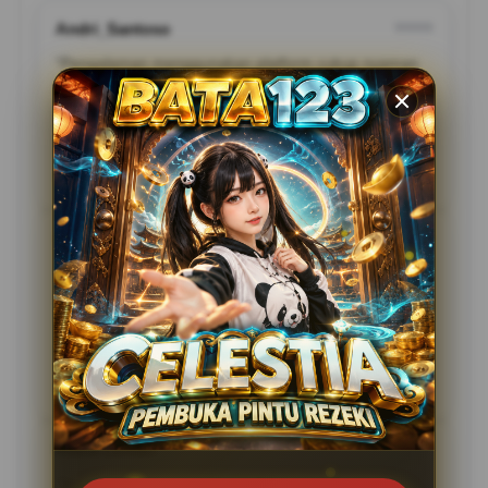
Andri_Santoso
?????
“Pengalaman menggunakan platform cukup nyaman
karena berjalan lancar di smartphone maupun
komputer. Navigasinya sederhana sehingga mudah
dipahami oleh pengguna baru.”
07 Mar 2026
Verified Member
Siti Rahmawati
?????
“Tampilan platform terasa bersih dan mudah
digunakan. Saya dapat menemukan berbagai fitur
dengan cepat tanpa harus mempelajari menu yang
rumit terlebih dahulu.”
05 May 2026
Member Aktif
Riana Lestari
?????
"Saya menyukai pembaruan fitur yang dilakukan