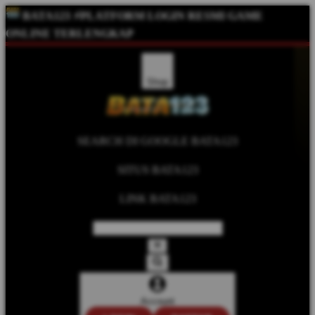
BATA123
⚡️PLATFORM LOGIN RESMI GAME
ONLINE TERLENGKAP
Shop
SEARCH DI GOOGLE BATA123
SITUS BATA123
LINK BATA123
Account